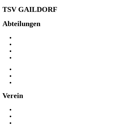
TSV GAILDORF
Abteilungen
Fußball
Volleyball
Tischtennis
Badminton
Turnen
Schwimmen
Ski
Verein
Vereinsinformationen
Mitgliedschaft
Kinder- und
Jugendschutz