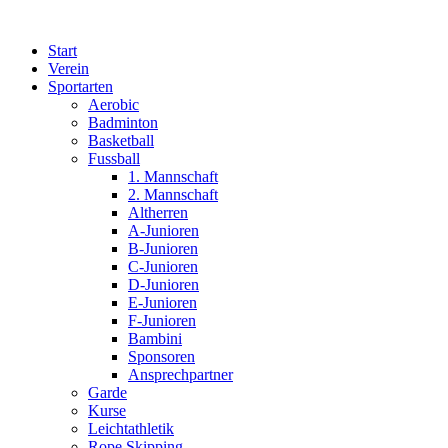
Zum
Inhalt
Start
wechseln
Verein
Sportarten
Aerobic
Badminton
Basketball
Fussball
1. Mannschaft
2. Mannschaft
Altherren
A-Junioren
B-Junioren
C-Junioren
D-Junioren
E-Junioren
F-Junioren
Bambini
Sponsoren
Ansprechpartner
Garde
Kurse
Leichtathletik
Rope Skipping