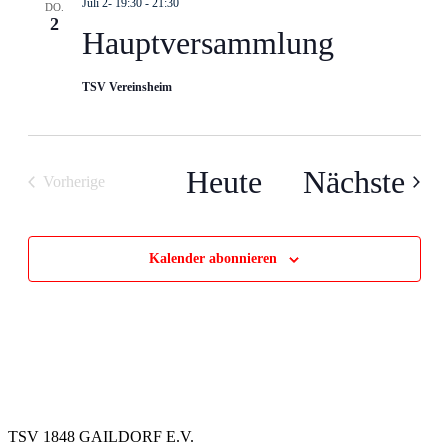
Juli 2- 19:30
-
21:30
DO.
2
Hauptversammlung
TSV Vereinsheim
Ver
Heute
Nächste
Vorherige
Veranstaltungen
Kalender abonnieren
TSV 1848 GAILDORF E.V.