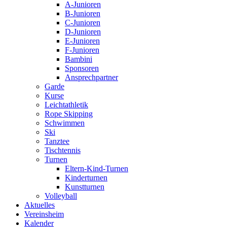
A-Junioren
B-Junioren
C-Junioren
D-Junioren
E-Junioren
F-Junioren
Bambini
Sponsoren
Ansprechpartner
Garde
Kurse
Leichtathletik
Rope Skipping
Schwimmen
Ski
Tanztee
Tischtennis
Turnen
Eltern-Kind-Turnen
Kinderturnen
Kunstturnen
Volleyball
Aktuelles
Vereinsheim
Kalender