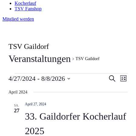
Kocherlauf
TSV Fanshop
Mitglied werden
TSV Gaildorf
Veranstaltungen
TSV Gaildorf
Veranstaltungen
Veranstal
Veran
4/27/2024
 - 
8/8/2026
Suche
Liste
Ansic
Suche
Datum
Navig
wählen.
April 2024
und
Ansichten
April 27, 2024
SA.
Navigati
27
33. Gaildorfer Kocherlauf
2025