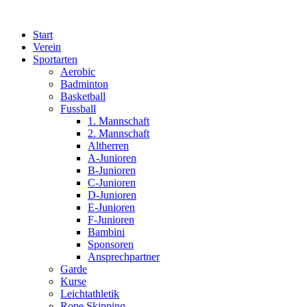
Zum
Inhalt
Start
wechseln
Verein
Sportarten
Aerobic
Badminton
Basketball
Fussball
1. Mannschaft
2. Mannschaft
Altherren
A-Junioren
B-Junioren
C-Junioren
D-Junioren
E-Junioren
F-Junioren
Bambini
Sponsoren
Ansprechpartner
Garde
Kurse
Leichtathletik
Rope Skipping