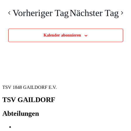
Navig
wählen.
und
Vorheriger Tag
Nächster Tag
Ansichten
Navigati
Kalender abonnieren
TSV 1848 GAILDORF E.V.
TSV GAILDORF
Abteilungen
Fußball