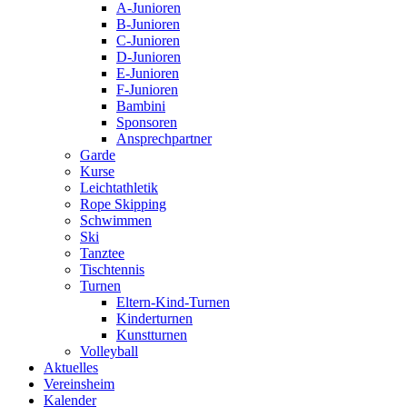
A-Junioren
B-Junioren
C-Junioren
D-Junioren
E-Junioren
F-Junioren
Bambini
Sponsoren
Ansprechpartner
Garde
Kurse
Leichtathletik
Rope Skipping
Schwimmen
Ski
Tanztee
Tischtennis
Turnen
Eltern-Kind-Turnen
Kinderturnen
Kunstturnen
Volleyball
Aktuelles
Vereinsheim
Kalender