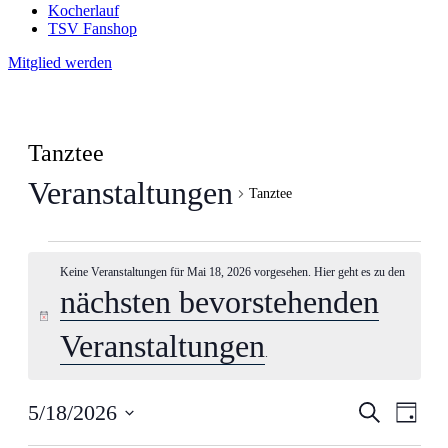
Kocherlauf
TSV Fanshop
Mitglied werden
Tanztee
Veranstaltungen
Tanztee
Veranstaltungen
Keine Veranstaltungen für Mai 18, 2026 vorgesehen. Hier geht es zu den
für
nächsten bevorstehenden
Mai
Hinweis
18,
Veranstaltungen
.
2026
Veranstal
Veran
5/18/2026
Suche
Tag
Ansic
Suche
Datum