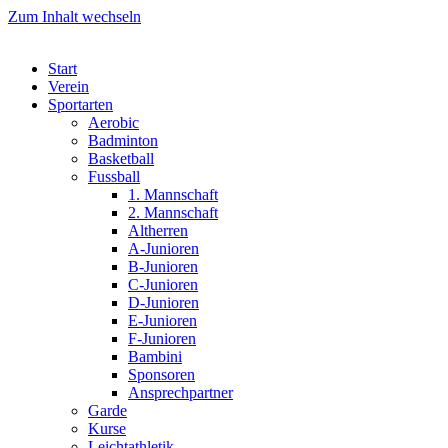
Zum Inhalt wechseln
Start
Verein
Sportarten
Aerobic
Badminton
Basketball
Fussball
1. Mannschaft
2. Mannschaft
Altherren
A-Junioren
B-Junioren
C-Junioren
D-Junioren
E-Junioren
F-Junioren
Bambini
Sponsoren
Ansprechpartner
Garde
Kurse
Leichtathletik