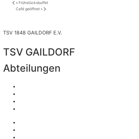
«
Frühstücksbuffet
Café geöffnet
»
TSV 1848 GAILDORF E.V.
TSV GAILDORF
Abteilungen
Fußball
Volleyball
Tischtennis
Badminton
Turnen
Schwimmen
Ski