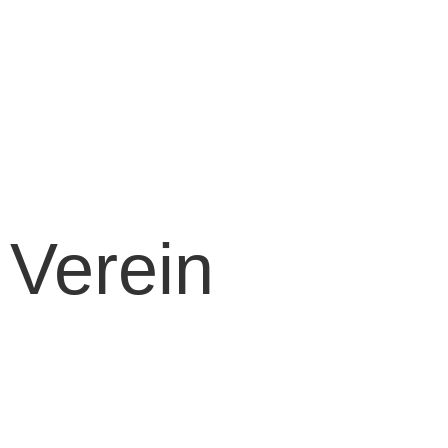
Fußball
Volleyball
Tischtennis
Badminton
Turnen
Schwimmen
Ski
Verein
Vereinsinformationen
Mitgliedschaft
Kinder- und
Jugendschutz