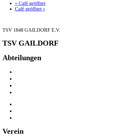
«
Café geöffnet
Café geöffnet
»
TSV 1848 GAILDORF E.V.
TSV GAILDORF
Abteilungen
Fußball
Volleyball
Tischtennis
Badminton
Turnen
Schwimmen
Ski
Verein