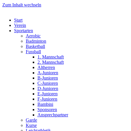
Zum Inhalt wechseln
Start
Verein
Sportarten
Aerobic
Badminton
Basketball
Fussball
1. Mannschaft
2. Mannschaft
Altherren
A-Junioren
B-Junioren
C-Junioren
D-Junioren
E-Junioren
F-Junioren
Bambini
Sponsoren
Ansprechpartner
Garde
Kurse
Leichtathletik