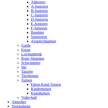
Altherren
A-Junioren
B-Junioren
C-Junioren
D-Junioren
E-Junioren
F-Junioren
Bambini
Sponsoren
Ansprechpartner
Garde
Kurse
Leichtathletik
Rope Skipping
Schwimmen
Ski
Tanztee
Tischtennis
Turnen
Eltern-Kind-Turnen
Kinderturnen
Kunstturnen
Volleyball
Aktuelles
Vereinsheim