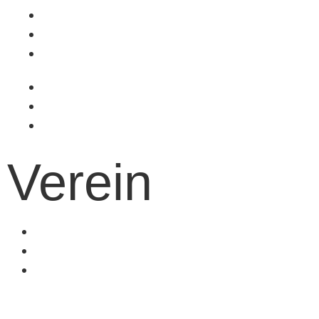
Volleyball
Tischtennis
Badminton
Turnen
Schwimmen
Ski
Verein
Vereinsinformationen
Mitgliedschaft
Kinder- und
Jugendschutz