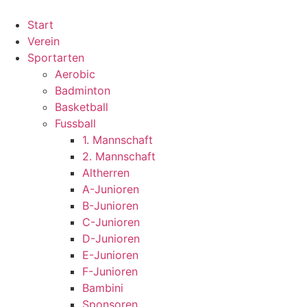
Zum
Inhalt
Start
wechseln
Verein
Sportarten
Aerobic
Badminton
Basketball
Fussball
1. Mannschaft
2. Mannschaft
Altherren
A-Junioren
B-Junioren
C-Junioren
D-Junioren
E-Junioren
F-Junioren
Bambini
Sponsoren