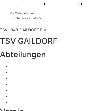
«
Café geöffnet
Frühstücksbuffet
»
TSV 1848 GAILDORF E.V.
TSV GAILDORF
Abteilungen
Fußball
Volleyball
Tischtennis
Badminton
Turnen
Schwimmen
Ski