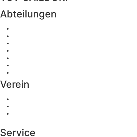
Abteilungen
Fußball
Volleyball
Tischtennis
Badminton
Turnen
Schwimmen
Ski
Verein
Vereinsinformationen
Mitgliedschaft
Kinder- und
Jugendschutz
Service