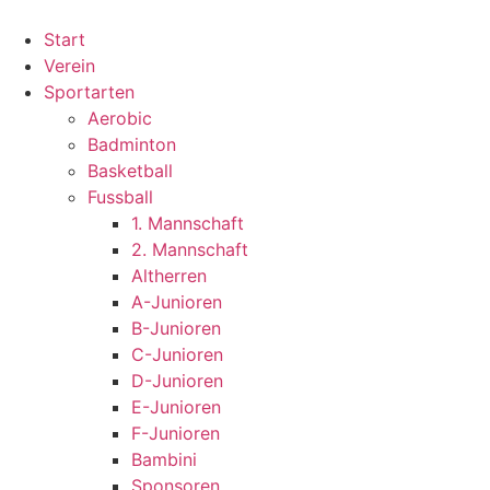
Zum
Inhalt
Start
wechseln
Verein
Sportarten
Aerobic
Badminton
Basketball
Fussball
1. Mannschaft
2. Mannschaft
Altherren
A-Junioren
B-Junioren
C-Junioren
D-Junioren
E-Junioren
F-Junioren
Bambini
Sponsoren