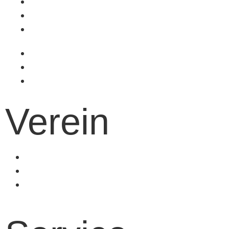
Volleyball
Tischtennis
Badminton
Turnen
Schwimmen
Ski
Verein
Vereinsinformationen
Mitgliedschaft
Kinder- und
Jugendschutz