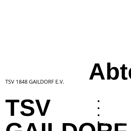
Abt
TSV 1848 GAILDORF E.V.
TSV
Fußball
Volleyball
Tischtenni
Badminton