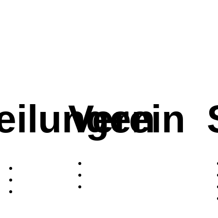
eilungen
Verein
Vereinsinformationen
Turnen
Mitgliedschaft
Schwimmen
Kinder- und
s
Ski
Jugendschutz