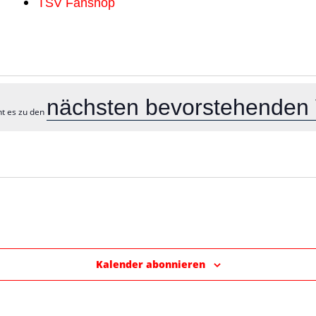
TSV Fanshop
nächsten bevorstehenden 
ht es zu den
Kalender abonnieren