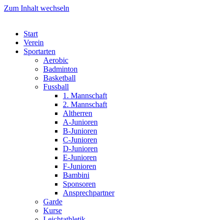
Zum Inhalt wechseln
Start
Verein
Sportarten
Aerobic
Badminton
Basketball
Fussball
1. Mannschaft
2. Mannschaft
Altherren
A-Junioren
B-Junioren
C-Junioren
D-Junioren
E-Junioren
F-Junioren
Bambini
Sponsoren
Ansprechpartner
Garde
Kurse
Leichtathletik