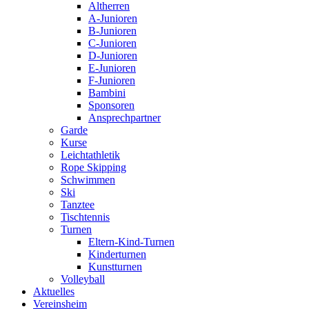
Altherren
A-Junioren
B-Junioren
C-Junioren
D-Junioren
E-Junioren
F-Junioren
Bambini
Sponsoren
Ansprechpartner
Garde
Kurse
Leichtathletik
Rope Skipping
Schwimmen
Ski
Tanztee
Tischtennis
Turnen
Eltern-Kind-Turnen
Kinderturnen
Kunstturnen
Volleyball
Aktuelles
Vereinsheim