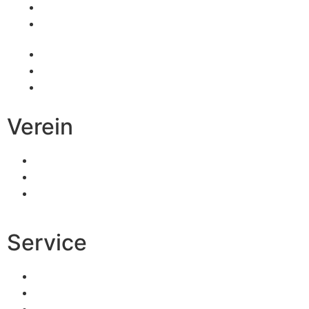
Tischtennis
Badminton
Turnen
Schwimmen
Ski
Verein
Vereinsinformationen
Mitgliedschaft
Kinder- und
Jugendschutz
Service
Kontakt
Impressum