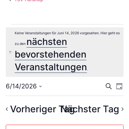
Keine Veranstaltungen für Juni 14, 2026 vorgesehen. Hier geht es
nächsten
zu den
bevorstehenden
Hinweis
Veranstaltungen
.
Veran
Ve
6/14/2026
Suche
Tag
Datum
An
Such
wählen.
Na
Vorheriger Tag
Nächster Tag
und
Ansic