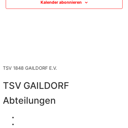
Navig
Kalender abonnieren
TSV 1848 GAILDORF E.V.
TSV GAILDORF
Abteilungen
Fußball
Volleyball