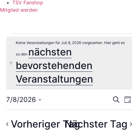
TSV Fanshop
Mitglied werden
Veranstaltungen
Keine Veranstaltungen für Juli 8, 2026 vorgesehen. Hier geht es
nächsten
für
zu den
bevorstehenden
Juli
Hinweis
Veranstaltungen
8,
.
2026
Veran
Ve
7/8/2026
Suche
Tag
Datum
An
Such
wählen.
Na
Vorheriger Tag
Nächster Tag
und
Ansic