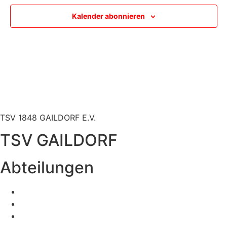
Navig
Kalender abonnieren
TSV 1848 GAILDORF E.V.
TSV GAILDORF
Abteilungen
Fußball
Volleyball
Tischtennis