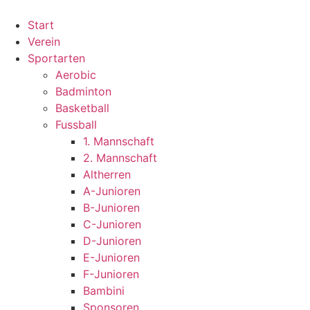
Zum
Inhalt
Start
wechseln
Verein
Sportarten
Aerobic
Badminton
Basketball
Fussball
1. Mannschaft
2. Mannschaft
Altherren
A-Junioren
B-Junioren
C-Junioren
D-Junioren
E-Junioren
F-Junioren
Bambini
Sponsoren