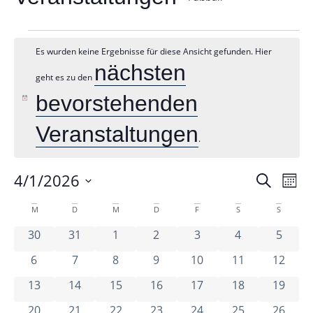
Es wurden keine Ergebnisse für diese Ansicht gefunden. Hier
nächsten
geht es zu den
bevorstehenden
Hinweis
Veranstaltungen
.
4/1/2026
V
Ve
Suche
Mona
Datum
wählen.
M
D
M
D
F
S
S
Kalender
A
0 Veranstaltungen
0 Veranstaltungen
0 Veranstaltungen
0 Veranstaltungen
0 Veranstaltungen
0 Veranstaltu
0 Vera
30
31
1
2
3
4
5
Su
0 Veranstaltungen
0 Veranstaltungen
0 Veranstaltungen
0 Veranstaltungen
0 Veranstaltungen
0 Veranstaltun
0 Veran
6
7
8
9
10
11
12
von
N
0 Veranstaltungen
0 Veranstaltungen
0 Veranstaltungen
0 Veranstaltungen
0 Veranstaltungen
0 Veranstaltun
0 Veran
13
14
15
16
17
18
19
0 Veranstaltungen
0 Veranstaltungen
0 Veranstaltungen
0 Veranstaltungen
0 Veranstaltungen
0 Veranstaltun
0 Veran
20
21
22
23
24
25
26