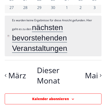
un
Veranstaltun
0 Veranstaltungen
0 Veranstaltungen
0 Veranstaltungen
0 Veranstaltungen
0 Veranstaltungen
0 Veranstaltu
0 Vera
27
28
29
30
1
2
3
An
Es wurden keine Ergebnisse für diese Ansicht gefunden. Hier
nächsten
geht es zu den
bevorstehenden
Na
Hinweis
Veranstaltungen
.
Dieser
März
Mai
Monat
Kalender abonnieren