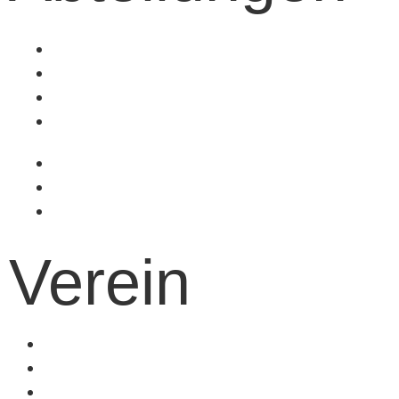
Fußball
Volleyball
Tischtennis
Badminton
Turnen
Schwimmen
Ski
Verein
Vereinsinformationen
Mitgliedschaft
Kinder- und