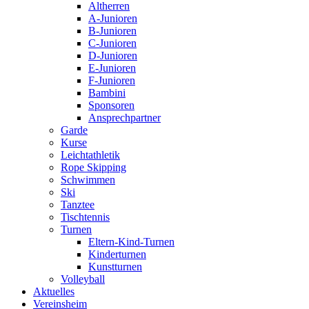
Altherren
A-Junioren
B-Junioren
C-Junioren
D-Junioren
E-Junioren
F-Junioren
Bambini
Sponsoren
Ansprechpartner
Garde
Kurse
Leichtathletik
Rope Skipping
Schwimmen
Ski
Tanztee
Tischtennis
Turnen
Eltern-Kind-Turnen
Kinderturnen
Kunstturnen
Volleyball
Aktuelles
Vereinsheim