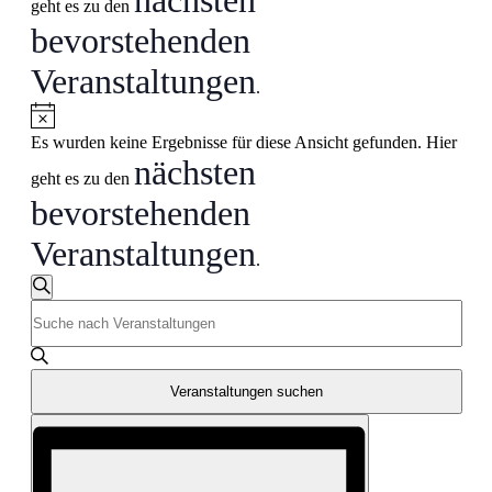
geht es zu den
bevorstehenden
Veranstaltungen
.
Hinweis
Es wurden keine Ergebnisse für diese Ansicht gefunden. Hier
nächsten
geht es zu den
bevorstehenden
Veranstaltungen
.
Veranstaltungen
Suche
Bitte
Suche
Schlüsselwort
und
eingeben.
Suche
Ansichten,
nach
Veranstaltungen suchen
Navigation
Veranstaltungen
Veranstaltung
Schlüsselwort.
Ansichten-
Navigation