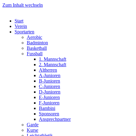
Zum Inhalt wechseln
Start
Verein
Sportarten
Aerobic
Badminton
Basketball
Fussball
1. Mannschaft
2. Mannschaft
Altherren
A-Junioren
B-Junioren
C-Junioren
D-Junioren
E-Junioren
F-Junioren
Bambini
Sponsoren
Ansprechpartner
Garde
Kurse
Leichtathletik