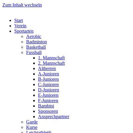
Zum Inhalt wechseln
Start
Verein
Sportarten
Aerobic
Badminton
Basketball
Fussball
1. Mannschaft
2. Mannschaft
Altherren
A-Junioren
B-Junioren
C-Junioren
D-Junioren
E-Junioren
F-Junioren
Bambini
Sponsoren
Ansprechpartner
Garde
Kurse
Leichtathletik