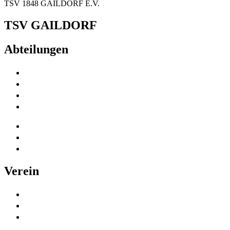
TSV 1848 GAILDORF E.V.
TSV GAILDORF
Abteilungen
Fußball
Volleyball
Tischtennis
Badminton
Turnen
Schwimmen
Ski
Verein
Vereinsinformationen
Mitgliedschaft
Kinder- und
Jugendschutz