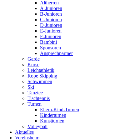
Altherren
A-Junioren
B-Junioren
C-Junioren
D-Junioren
E-Junioren
F-Junioren
Bambini
Sponsoren
Ansprechpartner
Garde
Kurse
Leichtathletik
Rope Skipping
Schwimmen
Ski
Tanztee
Tischtennis
Turnen
Eltern-Kind-Turnen
Kinderturnen
Kunstturnen
Volleyball
Aktuelles
Vereinsheim