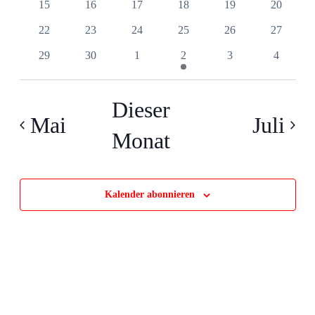
0
0
0
0
0
0
15
16
17
18
19
20
Veranstaltungen
Veranstaltungen
Veranstaltungen
Veranstaltungen
Veranstaltungen
Veranstal
0
0
0
0
0
0
22
23
24
25
26
27
Veranstaltungen
Veranstaltungen
Veranstaltungen
Veranstaltungen
Veranstaltungen
Veranstal
0
0
0
1
0
0
29
30
1
2
3
4
Veranstaltungen
Veranstaltungen
Veranstaltungen
Veranstaltung
Veranstaltungen
Veransta
Dieser
Mai
Juli
Monat
Kalender abonnieren