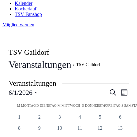
Kalender
Kocherlauf
TSV Fanshop
Mitglied werden
TSV Gaildorf
Veranstaltungen
TSV Gaildorf
Veranstaltungen
Veranstal
Veran
6/1/2026
Suche
Monat
Ansic
Suche
Datum
Navig
Kalender
wählen.
M
MONTAG
D
DIENSTAG
M
MITTWOCH
D
DONNERSTAG
F
FREITAG
S
SAMST
und
von
Ansichten
0
0
0
0
0
0
1
2
3
4
5
6
Veranstaltungen
Navigati
Veranstaltungen
Veranstaltungen
Veranstaltungen
Veranstaltungen
Veranstaltungen
Veransta
0
0
0
0
0
0
8
9
10
11
12
13
Veranstaltungen
Veranstaltungen
Veranstaltungen
Veranstaltungen
Veranstaltungen
Veranstal