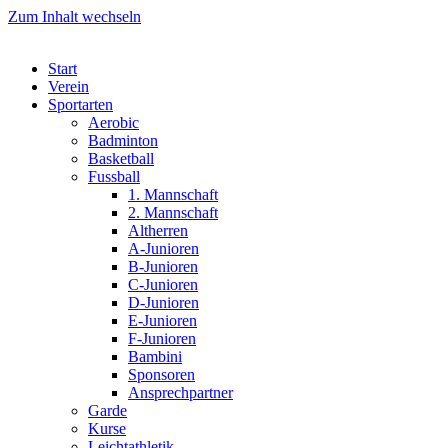
Zum Inhalt wechseln
Start
Verein
Sportarten
Aerobic
Badminton
Basketball
Fussball
1. Mannschaft
2. Mannschaft
Altherren
A-Junioren
B-Junioren
C-Junioren
D-Junioren
E-Junioren
F-Junioren
Bambini
Sponsoren
Ansprechpartner
Garde
Kurse
Leichtathletik