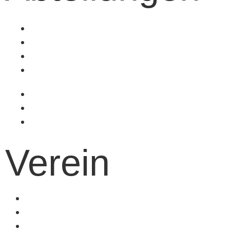
Fußball
Volleyball
Tischtennis
Badminton
Turnen
Schwimmen
Ski
Verein
Vereinsinformationen
Mitgliedschaft
Kinder- und