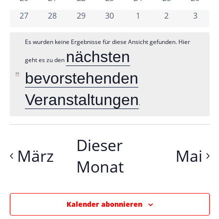
un
Veranstaltun
0 Veranstaltungen
0 Veranstaltungen
0 Veranstaltungen
0 Veranstaltungen
0 Veranstaltungen
0 Veranstaltu
0 Vera
27
28
29
30
1
2
3
An
Es wurden keine Ergebnisse für diese Ansicht gefunden. Hier
nächsten
geht es zu den
bevorstehenden
Na
Hinweis
Veranstaltungen
.
Dieser
März
Mai
Monat
Kalender abonnieren