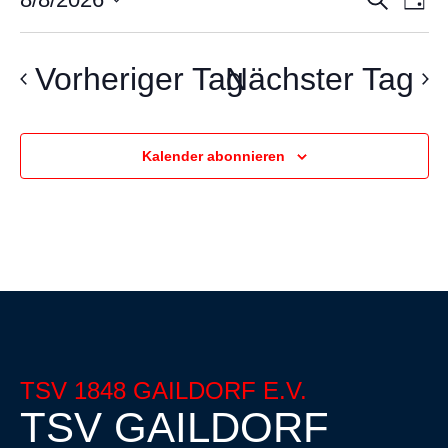
V
Ve
Tag
Datum
wählen.
A
Vorheriger Tag
Nächster Tag
Su
N
Kalender abonnieren
un
An
Na
TSV 1848 GAILDORF E.V.
TSV GAILDORF