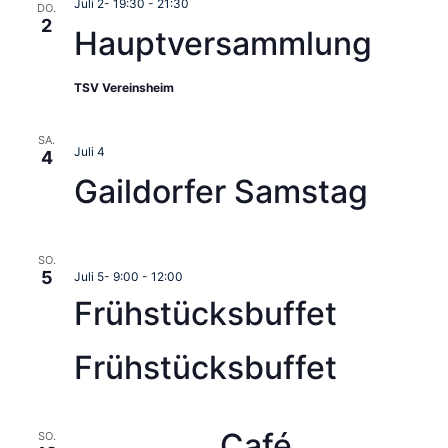
Juli 2- 19:30
-
21:30
DO.
2
Hauptversammlung
TSV Vereinsheim
SA.
Juli 4
4
Gaildorfer Samstag
SO.
5
Juli 5- 9:00
-
12:00
Frühstücksbuffet
Frühstücksbuffet
Café
SO.