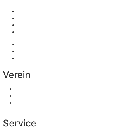
Fußball
Volleyball
Tischtennis
Badminton
Turnen
Schwimmen
Ski
Verein
Vereinsinformationen
Mitgliedschaft
Kinder- und
Jugendschutz
Service