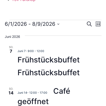
Veran
Ve
6/1/2026
 - 
8/9/2026
Suche
Liste
Datum
An
Such
wählen.
Juni 2026
Na
und
SO.
Ansic
7
Juni 7- 9:00
-
12:00
Frühstücksbuffet
Navig
Frühstücksbuffet
Café
SO.
14
Juni 14- 12:00
-
17:00
geöffnet