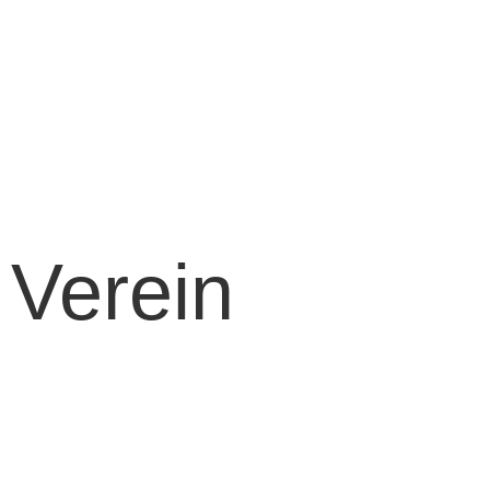
Fußball
Volleyball
Tischtennis
Badminton
Turnen
Schwimmen
Ski
Verein
Vereinsinformationen
Mitgliedschaft
Kinder- und
Jugendschutz