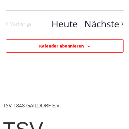
Ve
Heute
Nächste
Veranstaltungen
Vorherige
Kalender abonnieren
TSV 1848 GAILDORF E.V.