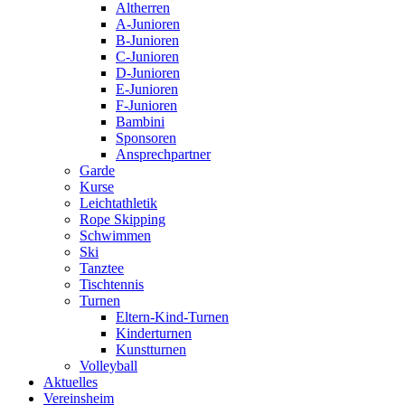
Altherren
A-Junioren
B-Junioren
C-Junioren
D-Junioren
E-Junioren
F-Junioren
Bambini
Sponsoren
Ansprechpartner
Garde
Kurse
Leichtathletik
Rope Skipping
Schwimmen
Ski
Tanztee
Tischtennis
Turnen
Eltern-Kind-Turnen
Kinderturnen
Kunstturnen
Volleyball
Aktuelles
Vereinsheim