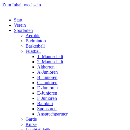
Zum Inhalt wechseln
Start
Verein
Sportarten
Aerobic
Badminton
Basketball
Fussball
1. Mannschaft
2. Mannschaft
Altherren
A-Junioren
B-Junioren
C-Junioren
D-Junioren
E-Junioren
F-Junioren
Bambini
Sponsoren
Ansprechpartner
Garde
Kurse
Leichtathletik